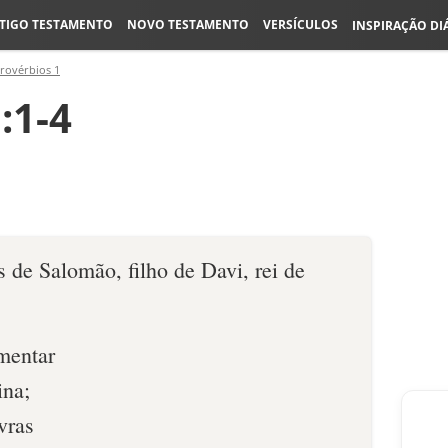
TIGO TESTAMENTO
NOVO TESTAMENTO
VERSÍCULOS
INSPIRAÇÃO DI
rovérbios 1
:1-4
s de Salomão, filho de Davi, rei de
imentar
ina;
vras