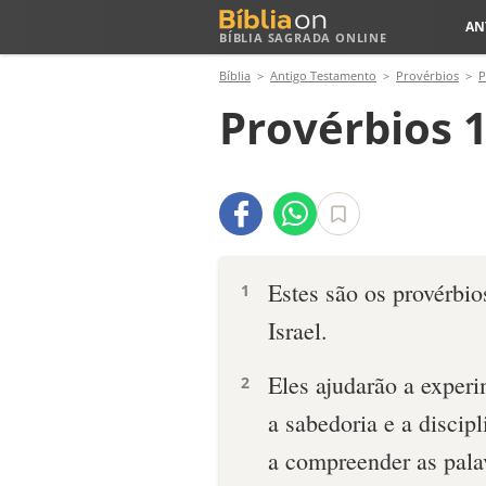
AN
BÍBLIA SAGRADA ONLINE
Bíblia
Antigo Testamento
Provérbios
P
Provérbios 1
Estes são os provérbio
1
Israel.
Eles ajudarão a exper
2
a sabedoria e a discipl
a compreender as pala