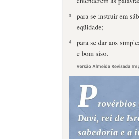
entenderem as palavras
para se instruir em sá
3
eqüidade;
para se dar aos simpl
4
e bom siso.
Versão Almeida Revisada Imp