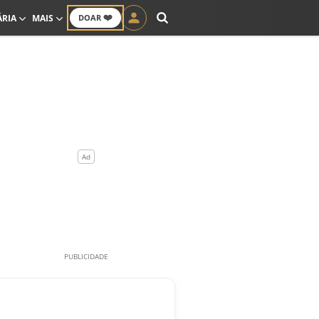
❤️
ÁRIA
MAIS
DOAR