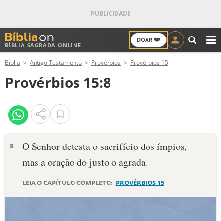
❤️
DOAR
BÍBLIA SAGRADA ONLINE
M
Bíblia
Antigo Testamento
Provérbios
Provérbios 15
ANTIGO TESTAMENTO
Provérbios 15:8
NOVO TESTAMENTO
VERSÍCULOS
VERSÍCULO DO DIA
O Senhor detesta o sacrifício dos ímpios,
8
mas a oração do justo o agrada.
PALAVRA DO DIA
LEIA O CAPÍTULO COMPLETO:
PROVÉRBIOS 15
SALMO DO DIA
DEVOCIONAL DIÁRIO