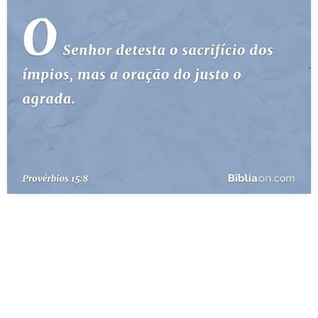
10 MANDAMENTOS
ESTUDOS BÍBLICOS
ESBOÇOS DE PREGAÇÃO
TEMAS
PERGUNTE À BÍBLIA
IA
TERMO BÍBLICO
JOGOS
QUEM SOMOS
LOJA BÍBLIAON