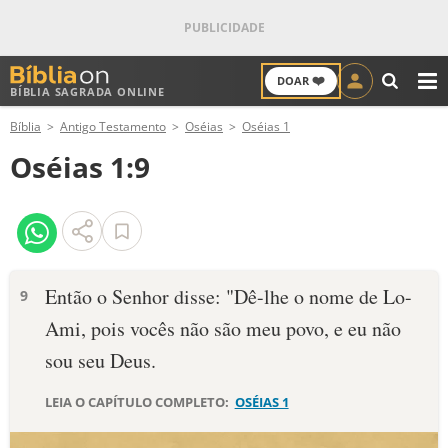
❤️
DOAR
BÍBLIA SAGRADA ONLINE
M
Bíblia
Antigo Testamento
Oséias
Oséias 1
ANTIGO TESTAMENTO
Oséias 1:9
NOVO TESTAMENTO
VERSÍCULOS
VERSÍCULO DO DIA
Então o Senhor disse: "Dê-lhe o nome de Lo-
9
Ami, pois vocês não são meu povo, e eu não
PALAVRA DO DIA
sou seu Deus.
SALMO DO DIA
LEIA O CAPÍTULO COMPLETO:
OSÉIAS 1
DEVOCIONAL DIÁRIO