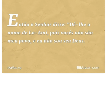
10 MANDAMENTOS
ESTUDOS BÍBLICOS
ESBOÇOS DE PREGAÇÃO
TEMAS
PERGUNTE À BÍBLIA
IA
TERMO BÍBLICO
JOGOS
QUEM SOMOS
LOJA BÍBLIAON