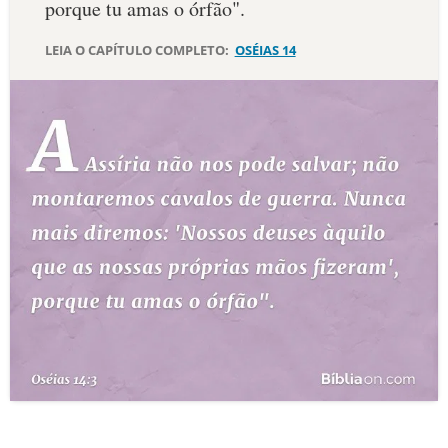
porque tu amas o órfão".
10 MANDAMENTOS
LEIA O CAPÍTULO COMPLETO:
OSÉIAS 14
ESTUDOS BÍBLICOS
ESBOÇOS DE PREGAÇÃO
TEMAS
PERGUNTE À BÍBLIA
IA
TERMO BÍBLICO
JOGOS
QUEM SOMOS
LOJA BÍBLIAON