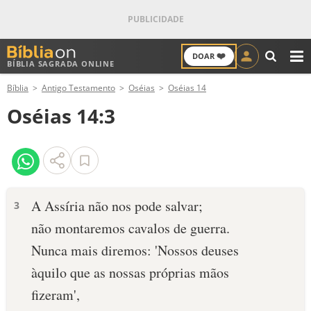
❤️
DOAR
BÍBLIA SAGRADA ONLINE
M
Bíblia
Antigo Testamento
Oséias
Oséias 14
ANTIGO TESTAMENTO
Oséias 14:3
NOVO TESTAMENTO
VERSÍCULOS
VERSÍCULO DO DIA
A Assíria não nos pode salvar;
3
não montaremos cavalos de guerra.
PALAVRA DO DIA
Nunca mais diremos: 'Nossos deuses
SALMO DO DIA
àquilo que as nossas próprias mãos
fizeram',
DEVOCIONAL DIÁRIO