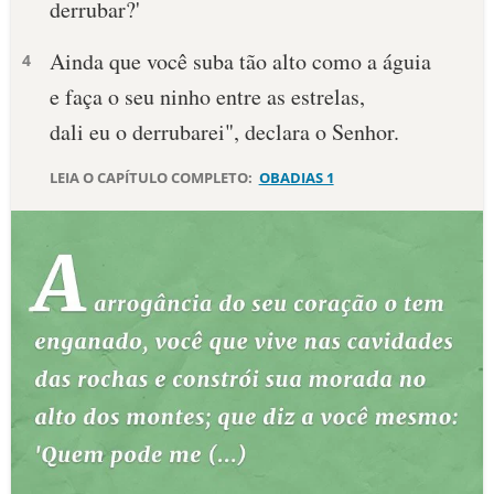
derrubar?'
10 MANDAMENTOS
Ainda que você suba tão alto como a águia
4
e faça o seu ninho entre as estrelas,
ESTUDOS BÍBLICOS
dali eu o derrubarei", declara o Senhor.
ESBOÇOS DE PREGAÇÃO
LEIA O CAPÍTULO COMPLETO:
OBADIAS 1
TEMAS
PERGUNTE À BÍBLIA
IA
TERMO BÍBLICO
JOGOS
QUEM SOMOS
LOJA BÍBLIAON