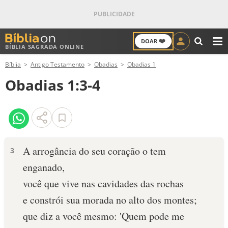
❤️
DOAR
BÍBLIA SAGRADA ONLINE
M
Bíblia
Antigo Testamento
Obadias
Obadias 1
ANTIGO TESTAMENTO
Obadias 1:3-4
NOVO TESTAMENTO
VERSÍCULOS
VERSÍCULO DO DIA
A arrogância do seu coração o tem
3
enganado,
PALAVRA DO DIA
você que vive nas cavidades das rochas
SALMO DO DIA
e constrói sua morada no alto dos mon­tes;
que diz a você mesmo: 'Quem pode me
DEVOCIONAL DIÁRIO