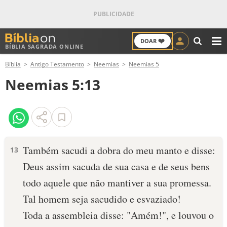
❤️
DOAR
BÍBLIA SAGRADA ONLINE
M
Bíblia
Antigo Testamento
Neemias
Neemias 5
ANTIGO TESTAMENTO
Neemias 5:13
NOVO TESTAMENTO
VERSÍCULOS
VERSÍCULO DO DIA
Também sacudi a dobra do meu manto e disse:
13
Deus assim sacuda de sua casa e de seus bens
PALAVRA DO DIA
todo aquele que não mantiver a sua promessa.
SALMO DO DIA
Tal homem seja sacudido e esvaziado!
Toda a assembleia disse: "Amém!", e louvou o
DEVOCIONAL DIÁRIO