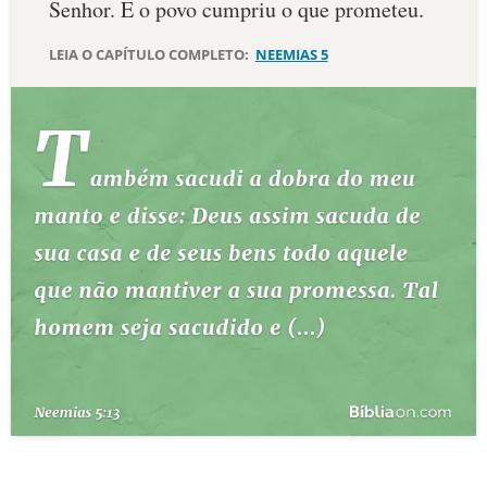
Senhor. E o povo cum­priu o que prometeu.
10 MANDAMENTOS
LEIA O CAPÍTULO COMPLETO:
NEEMIAS 5
ESTUDOS BÍBLICOS
ESBOÇOS DE PREGAÇÃO
TEMAS
PERGUNTE À BÍBLIA
IA
TERMO BÍBLICO
JOGOS
QUEM SOMOS
LOJA BÍBLIAON