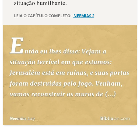
situação humilhante.
10 MANDAMENTOS
LEIA O CAPÍTULO COMPLETO:
NEEMIAS 2
ESTUDOS BÍBLICOS
ESBOÇOS DE PREGAÇÃO
TEMAS
PERGUNTE À BÍBLIA
IA
TERMO BÍBLICO
JOGOS
QUEM SOMOS
LOJA BÍBLIAON