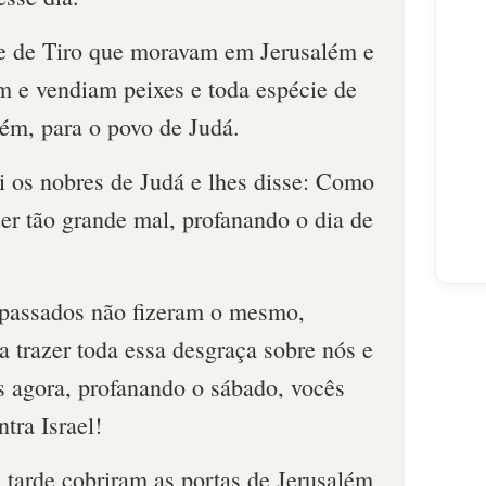
de de Tiro que moravam em Jerusalém e
am e vendiam peixes e toda espécie de
ém, para o povo de Judá.
i os nobres de Judá e lhes disse: Como
r tão grande mal, profanan­do o dia de
e­passados não fizeram o mesmo,
 trazer toda essa desgraça sobre nós e
s agora, profa­nando o sábado, vocês
tra Israel!
tarde cobri­ram as portas de Jerusalém