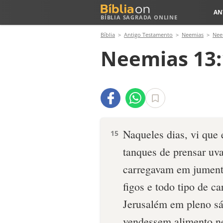
AN
BÍBLIA SAGRADA ONLINE
Bíblia
Antigo Testamento
Neemias
Nee
Neemias 13:
Naqueles dias, vi que
15
tanques de prensar uva
carregavam em jumento
figos e todo tipo de ca
Jerusalém em pleno sá
vendessem alimento ne