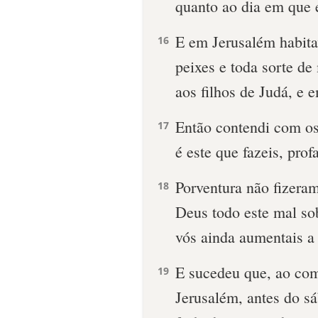
quanto ao dia em que
E em Jerusalém habita
16
peixes e toda sorte d
aos filhos de Judá, e 
Então contendi com os
17
é este que fazeis, pro
Porventura não fizeram
18
Deus todo este mal so
vós ainda aumentais a 
E sucedeu que, ao com
19
Jerusalém, antes do s