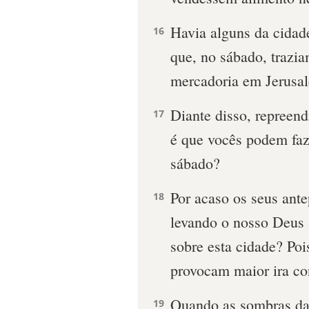
Ha­via alguns da cida
16
que, no sábado, trazi
mercadoria em Jerusal
Diante disso, repreend
17
é que vocês podem faze
sábado?
Por acaso os seus ant
18
levando o nosso Deus a
sobre esta cidade? Poi
provocam maior ira con
Quando as sombras da 
19