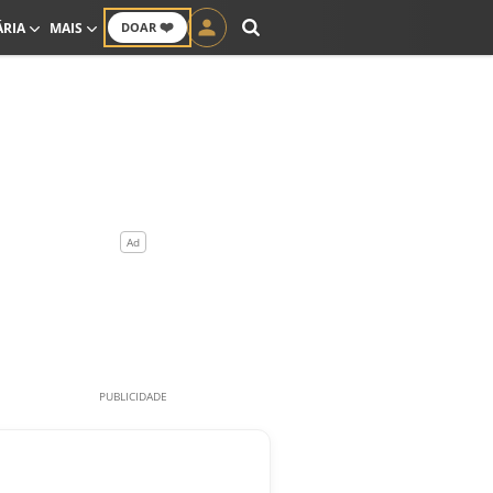
❤️
ÁRIA
MAIS
DOAR