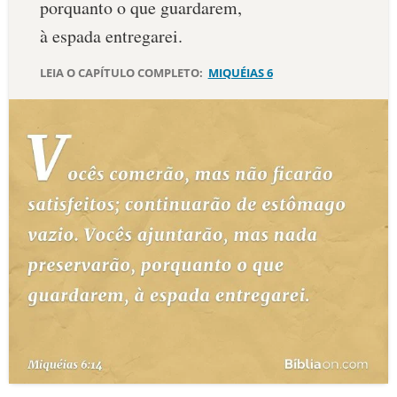
porquanto o que guardarem,
10 MANDAMENTOS
à espada entregarei.
LEIA O CAPÍTULO COMPLETO:
MIQUÉIAS 6
ESTUDOS BÍBLICOS
ESBOÇOS DE PREGAÇÃO
TEMAS
PERGUNTE À BÍBLIA
IA
TERMO BÍBLICO
JOGOS
QUEM SOMOS
LOJA BÍBLIAON