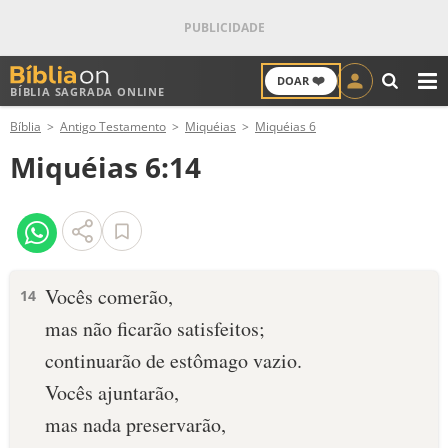
❤️
DOAR
BÍBLIA SAGRADA ONLINE
M
Bíblia
Antigo Testamento
Miquéias
Miquéias 6
ANTIGO TESTAMENTO
Miquéias 6:14
NOVO TESTAMENTO
VERSÍCULOS
VERSÍCULO DO DIA
Vocês comerão,
14
mas não ficarão satisfeitos;
PALAVRA DO DIA
continuarão de estômago vazio.
SALMO DO DIA
Vocês ajuntarão,
mas nada preservarão,
DEVOCIONAL DIÁRIO