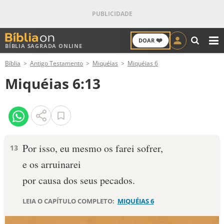
❤️
DOAR
BÍBLIA SAGRADA ONLINE
M
Bíblia
Antigo Testamento
Miquéias
Miquéias 6
ANTIGO TESTAMENTO
Miquéias 6:13
NOVO TESTAMENTO
VERSÍCULOS
VERSÍCULO DO DIA
Por isso, eu mesmo os farei sofrer,
13
e os arruinarei
PALAVRA DO DIA
por causa dos seus pecados.
SALMO DO DIA
LEIA O CAPÍTULO COMPLETO:
MIQUÉIAS 6
DEVOCIONAL DIÁRIO