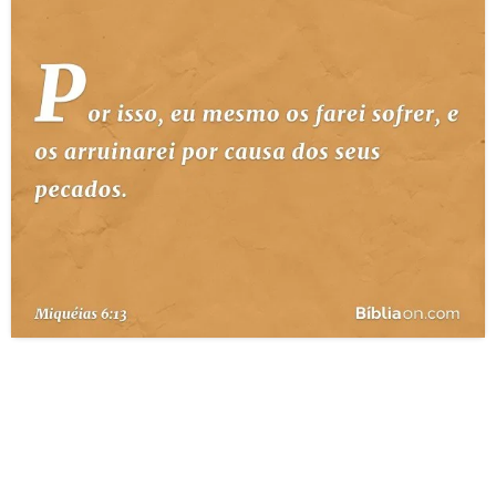
10 MANDAMENTOS
ESTUDOS BÍBLICOS
ESBOÇOS DE PREGAÇÃO
TEMAS
PERGUNTE À BÍBLIA
IA
TERMO BÍBLICO
JOGOS
QUEM SOMOS
LOJA BÍBLIAON