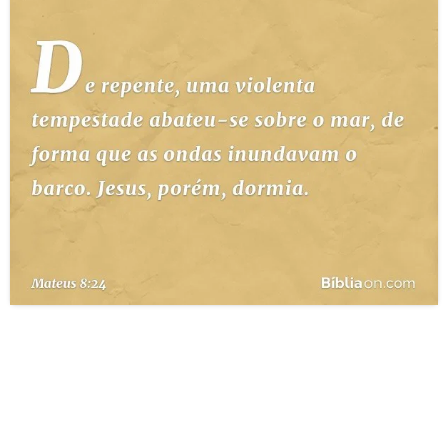
10 MANDAMENTOS
ESTUDOS BÍBLICOS
ESBOÇOS DE PREGAÇÃO
TEMAS
PERGUNTE À BÍBLIA
IA
TERMO BÍBLICO
JOGOS
QUEM SOMOS
LOJA BÍBLIAON