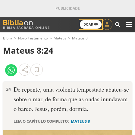
❤️
DOAR
BÍBLIA SAGRADA ONLINE
M
Bíblia
Novo Testamento
Mateus
Mateus 8
ANTIGO TESTAMENTO
Mateus 8:24
NOVO TESTAMENTO
VERSÍCULOS
VERSÍCULO DO DIA
De repente, uma violenta tempestade abateu-se
24
sobre o mar, de forma que as ondas inundavam
PALAVRA DO DIA
o barco. Jesus, porém, dormia.
SALMO DO DIA
LEIA O CAPÍTULO COMPLETO:
MATEUS 8
DEVOCIONAL DIÁRIO