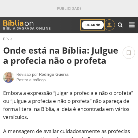
❤️
DOAR
BÍBLIA SAGRADA ONLINE
M
Bíblia
ANTIGO TESTAMENTO
Onde está na Bíblia: Julgue
NOVO TESTAMENTO
a profecia não o profeta
VERSÍCULOS
Revisão por
Rodrigo Guerra
Pastor e teólogo
VERSÍCULO DO DIA
Embora a expressão “julgar a profecia e não o profeta”
ou “julgue a profecia e não o profeta” não apareça de
PALAVRA DO DIA
forma literal na Bíblia, a ideia é encontrada em vários
versículos.
SALMO DO DIA
A mensagem de avaliar cuidadosamente as profecias
DEVOCIONAL DIÁRIO