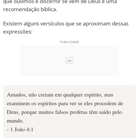
que ouvimos e discernir se vêm de Deus é uma
recomendação bíblica.
10 MANDAMENTOS
Existem alguns versículos que se aproximam dessas
ESTUDOS BÍBLICOS
expressões:
ESBOÇOS DE PREGAÇÃO
TEMAS
PERGUNTE À BÍBLIA
IA
TERMO BÍBLICO
JOGOS
Amados, não creiam em qualquer espírito, mas
examinem os espíritos para ver se eles procedem de
QUEM SOMOS
Deus, porque muitos falsos profetas têm saído pelo
mundo.
LOJA BÍBLIAON
- 1 João 4:1