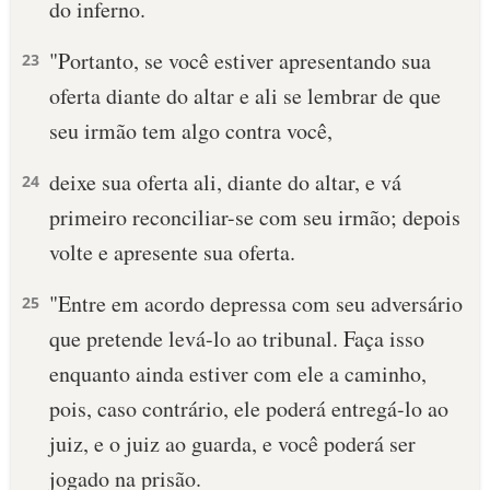
do inferno.
10 MANDAMENTOS
"Portanto, se você estiver apresentando sua
23
oferta diante do altar e ali se lembrar de que
ESTUDOS BÍBLICOS
seu irmão tem algo contra você,
ESBOÇOS DE PREGAÇÃO
deixe sua oferta ali, diante do altar, e vá
24
TEMAS
primeiro reconciliar-se com seu irmão; depois
volte e apresente sua oferta.
PERGUNTE À BÍBLIA
IA
"Entre em acordo depressa com seu adversário
25
TERMO BÍBLICO
JOGOS
que pretende levá-lo ao tribunal. Faça isso
enquanto ainda estiver com ele a caminho,
QUEM SOMOS
pois, caso contrário, ele poderá entregá-lo ao
LOJA BÍBLIAON
juiz, e o juiz ao guarda, e você poderá ser
jogado na prisão.