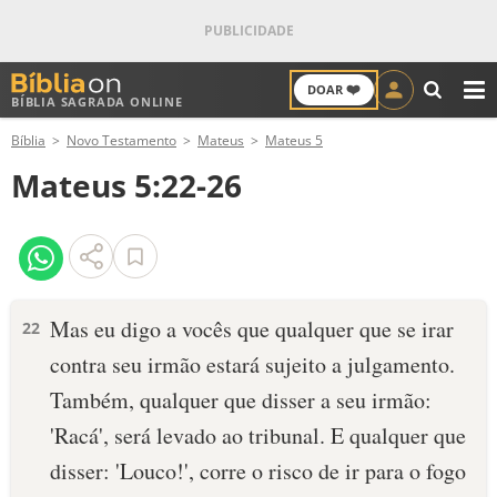
❤️
DOAR
BÍBLIA SAGRADA ONLINE
M
Bíblia
Novo Testamento
Mateus
Mateus 5
ANTIGO TESTAMENTO
Mateus 5:22-26
NOVO TESTAMENTO
VERSÍCULOS
VERSÍCULO DO DIA
Mas eu digo a vocês que qualquer que se irar
22
contra seu irmão estará sujeito a julgamento.
PALAVRA DO DIA
Também, qualquer que disser a seu irmão:
SALMO DO DIA
'Racá', será levado ao tribunal. E qualquer que
disser: 'Louco!', corre o risco de ir para o fogo
DEVOCIONAL DIÁRIO