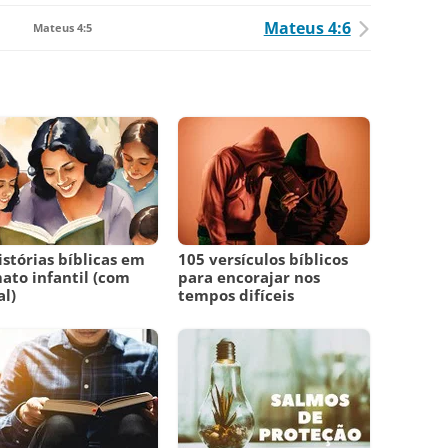
Mateus 4:6
Mateus 4:5
istórias bíblicas em
105 versículos bíblicos
ato infantil (com
para encorajar nos
l)
tempos difíceis