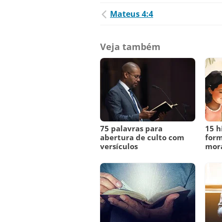
Mateus 4:4
Veja também
75 palavras para
15 h
abertura de culto com
form
versículos
mora