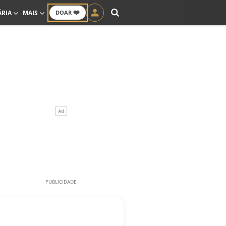
❤️
ÁRIA
MAIS
DOAR