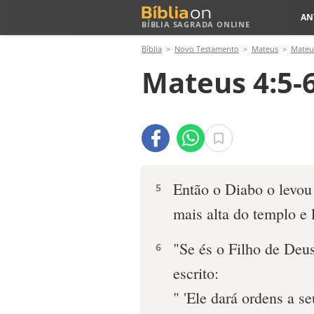
AN
BÍBLIA SAGRADA ONLINE
Bíblia
Novo Testamento
Mateus
Mateu
Mateus 4:5-
Então o Diabo o levou 
5
mais alta do templo e 
"Se és o Filho de Deus
6
escrito:
" 'Ele dará ordens a se