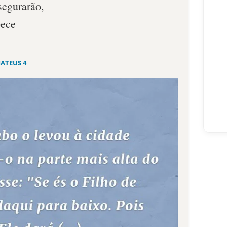
segurarão,
pece
ATEUS 4