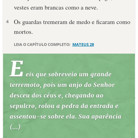
vestes eram brancas como a neve.
10 MANDAMENTOS
Os guardas tremeram de medo e ficaram como
4
ESTUDOS BÍBLICOS
mortos.
ESBOÇOS DE PREGAÇÃO
LEIA O CAPÍTULO COMPLETO:
MATEUS 28
TEMAS
PERGUNTE À BÍBLIA
IA
TERMO BÍBLICO
JOGOS
QUEM SOMOS
LOJA BÍBLIAON