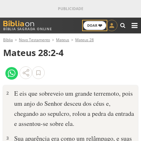
❤️
DOAR
BÍBLIA SAGRADA ONLINE
M
Bíblia
Novo Testamento
Mateus
Mateus 28
ANTIGO TESTAMENTO
Mateus 28:2-4
NOVO TESTAMENTO
VERSÍCULOS
VERSÍCULO DO DIA
E eis que sobreveio um grande terremoto, pois
2
um anjo do Senhor desceu dos céus e,
PALAVRA DO DIA
chegando ao sepulcro, rolou a pedra da entrada
SALMO DO DIA
e assentou-se sobre ela.
DEVOCIONAL DIÁRIO
Sua aparência era como um relâmpago, e suas
3