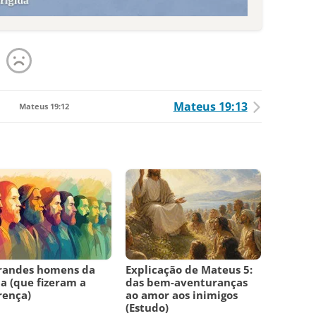
Mateus 19:13
Mateus 19:12
grandes homens da
Explicação de Mateus 5:
ia (que fizeram a
das bem-aventuranças
rença)
ao amor aos inimigos
(Estudo)