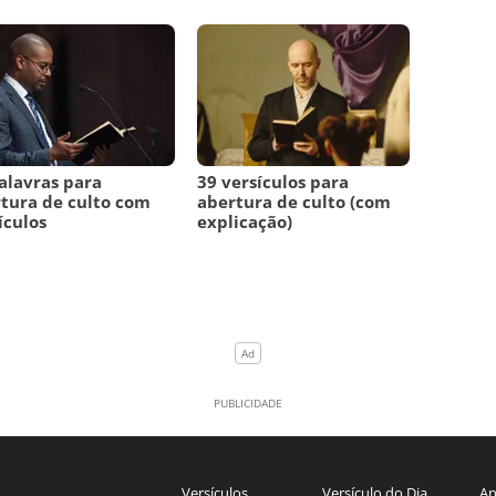
alavras para
39 versículos para
tura de culto com
abertura de culto (com
ículos
explicação)
Versículos
Versículo do Dia
An