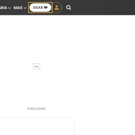
❤️
ÁRIA
MAIS
DOAR