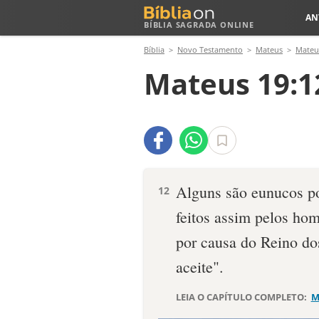
AN
BÍBLIA SAGRADA ONLINE
Bíblia
Novo Testamento
Mateus
Mateu
Mateus 19:1
Alguns são eunucos p
12
feitos assim pelos ho
por causa do Reino do
aceite".
LEIA O CAPÍTULO COMPLETO:
M