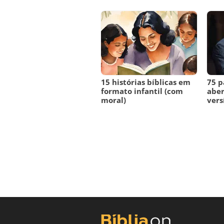
15 histórias bíblicas em
75 p
formato infantil (com
aber
moral)
vers