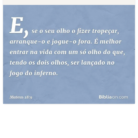
10 MANDAMENTOS
ESTUDOS BÍBLICOS
ESBOÇOS DE PREGAÇÃO
TEMAS
PERGUNTE À BÍBLIA
IA
TERMO BÍBLICO
JOGOS
QUEM SOMOS
LOJA BÍBLIAON