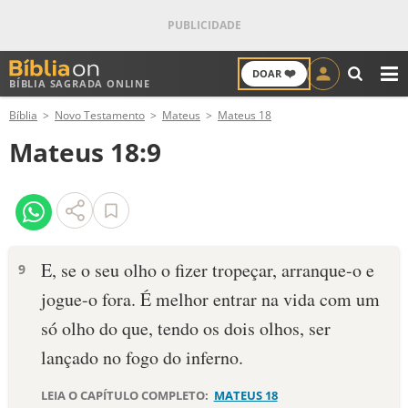
❤️
DOAR
BÍBLIA SAGRADA ONLINE
M
Bíblia
Novo Testamento
Mateus
Mateus 18
ANTIGO TESTAMENTO
Mateus 18:9
NOVO TESTAMENTO
VERSÍCULOS
VERSÍCULO DO DIA
E, se o seu olho o fizer tropeçar, arranque-o e
9
jogue-o fora. É melhor entrar na vida com um
PALAVRA DO DIA
só olho do que, tendo os dois olhos, ser
SALMO DO DIA
lançado no fogo do inferno.
DEVOCIONAL DIÁRIO
LEIA O CAPÍTULO COMPLETO:
MATEUS 18