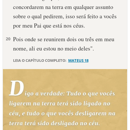
concordarem na terra em qualquer assunto
10 MANDAMENTOS
sobre o qual pedirem, isso será feito a vocês
por meu Pai que está nos céus.
ESTUDOS BÍBLICOS
Pois onde se reunirem dois ou três em meu
20
ESBOÇOS DE PREGAÇÃO
nome, ali eu estou no meio deles".
TEMAS
LEIA O CAPÍTULO COMPLETO:
MATEUS 18
PERGUNTE À BÍBLIA
IA
TERMO BÍBLICO
JOGOS
QUEM SOMOS
LOJA BÍBLIAON