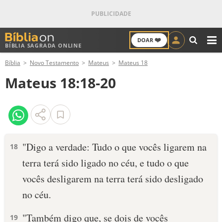
❤️
DOAR
BÍBLIA SAGRADA ONLINE
M
Bíblia
Novo Testamento
Mateus
Mateus 18
ANTIGO TESTAMENTO
Mateus 18:18-20
NOVO TESTAMENTO
VERSÍCULOS
VERSÍCULO DO DIA
"Digo a verdade: Tudo o que vocês ligarem na
18
terra terá sido ligado no céu, e tudo o que
PALAVRA DO DIA
vocês desligarem na terra terá sido desligado
SALMO DO DIA
no céu.
DEVOCIONAL DIÁRIO
"Também digo que, se dois de vocês
19