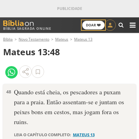
❤️
DOAR
BÍBLIA SAGRADA ONLINE
M
Bíblia
Novo Testamento
Mateus
Mateus 13
ANTIGO TESTAMENTO
Mateus 13:48
NOVO TESTAMENTO
VERSÍCULOS
VERSÍCULO DO DIA
Quando está cheia, os pescadores a puxam
48
para a praia. Então assentam-se e juntam os
PALAVRA DO DIA
peixes bons em cestos, mas jogam fora os
SALMO DO DIA
ruins.
DEVOCIONAL DIÁRIO
LEIA O CAPÍTULO COMPLETO:
MATEUS 13