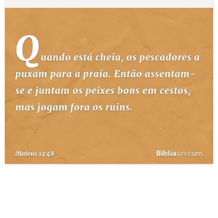
10 MANDAMENTOS
ESTUDOS BÍBLICOS
ESBOÇOS DE PREGAÇÃO
TEMAS
PERGUNTE À BÍBLIA
IA
TERMO BÍBLICO
JOGOS
QUEM SOMOS
LOJA BÍBLIAON