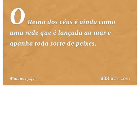
10 MANDAMENTOS
ESTUDOS BÍBLICOS
ESBOÇOS DE PREGAÇÃO
TEMAS
PERGUNTE À BÍBLIA
IA
TERMO BÍBLICO
JOGOS
QUEM SOMOS
LOJA BÍBLIAON