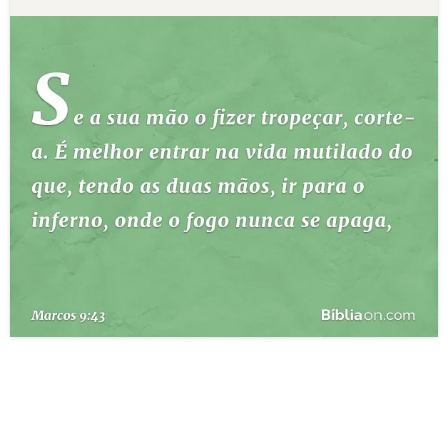
10 MANDAMENTOS
ESTUDOS BÍBLICOS
ESBOÇOS DE PREGAÇÃO
TEMAS
PERGUNTE À BÍBLIA
IA
TERMO BÍBLICO
JOGOS
QUEM SOMOS
LOJA BÍBLIAON