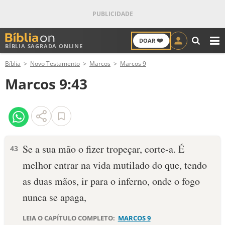
❤️
DOAR
BÍBLIA SAGRADA ONLINE
M
Bíblia
Novo Testamento
Marcos
Marcos 9
ANTIGO TESTAMENTO
Marcos 9:43
NOVO TESTAMENTO
VERSÍCULOS
VERSÍCULO DO DIA
Se a sua mão o fizer tropeçar, corte-a. É
43
melhor entrar na vida mutilado do que, tendo
PALAVRA DO DIA
as duas mãos, ir para o inferno, onde o fogo
SALMO DO DIA
nunca se apaga,
DEVOCIONAL DIÁRIO
LEIA O CAPÍTULO COMPLETO:
MARCOS 9