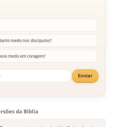
 tanto medo nos discípulos?
nosso medo em coragem?
Enviar
rsões da Bíblia