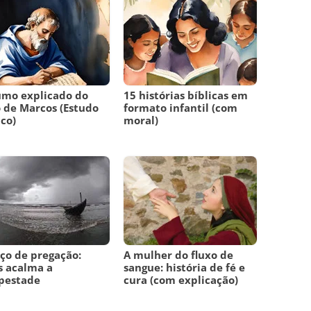
umo explicado do
15 histórias bíblicas em
o de Marcos (Estudo
formato infantil (com
ico)
moral)
ço de pregação:
A mulher do fluxo de
s acalma a
sangue: história de fé e
pestade
cura (com explicação)