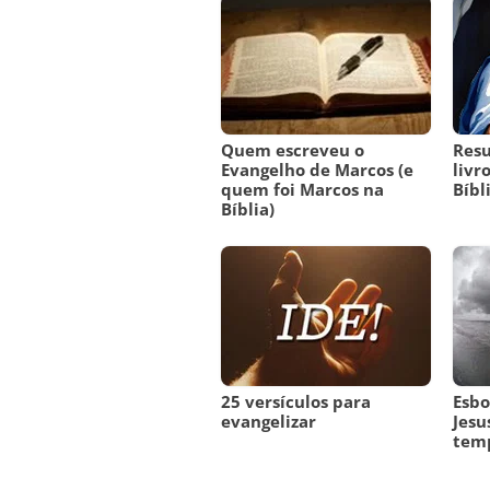
Quem escreveu o
Res
Evangelho de Marcos (e
livr
quem foi Marcos na
Bíbl
Bíblia)
25 versículos para
Esbo
evangelizar
Jesu
tem