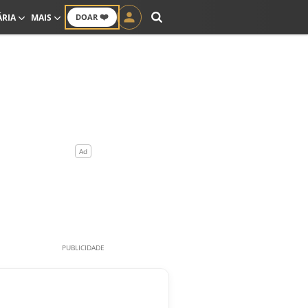
❤️
ÁRIA
MAIS
DOAR