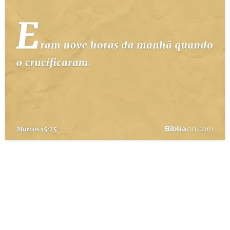
10 MANDAMENTOS
ESTUDOS BÍBLICOS
ESBOÇOS DE PREGAÇÃO
TEMAS
PERGUNTE À BÍBLIA
IA
TERMO BÍBLICO
JOGOS
QUEM SOMOS
LOJA BÍBLIAON