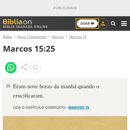
❤️
DOAR
BÍBLIA SAGRADA ONLINE
M
Bíblia
Novo Testamento
Marcos
Marcos 15
ANTIGO TESTAMENTO
Marcos 15:25
NOVO TESTAMENTO
VERSÍCULOS
VERSÍCULO DO DIA
Eram nove horas da manhã quando o
25
crucificaram.
PALAVRA DO DIA
LEIA O CAPÍTULO COMPLETO:
MARCOS 15
SALMO DO DIA
DEVOCIONAL DIÁRIO