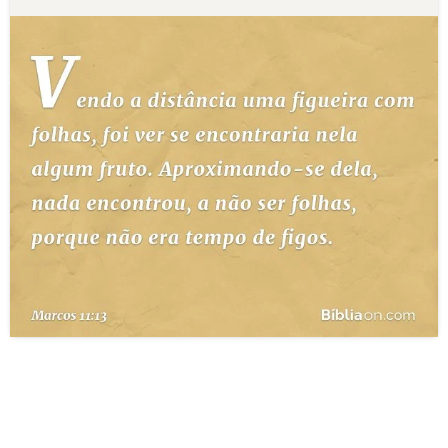
10 MANDAMENTOS
ESTUDOS BÍBLICOS
ESBOÇOS DE PREGAÇÃO
TEMAS
PERGUNTE À BÍBLIA
IA
TERMO BÍBLICO
JOGOS
QUEM SOMOS
LOJA BÍBLIAON