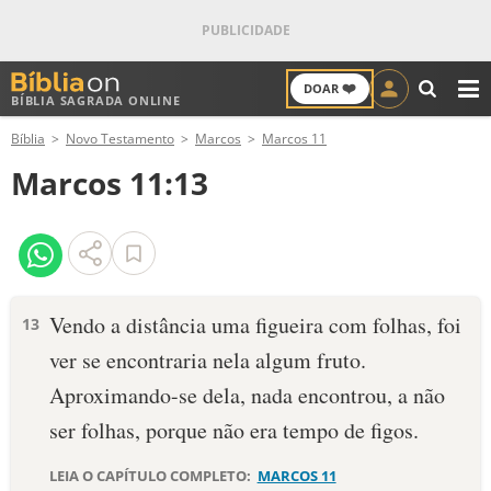
❤️
DOAR
BÍBLIA SAGRADA ONLINE
M
Bíblia
Novo Testamento
Marcos
Marcos 11
ANTIGO TESTAMENTO
Marcos 11:13
NOVO TESTAMENTO
VERSÍCULOS
VERSÍCULO DO DIA
Vendo a distância uma figueira com folhas, foi
13
ver se encontraria nela algum fruto.
PALAVRA DO DIA
Aproximando-se dela, nada encontrou, a não
SALMO DO DIA
ser folhas, porque não era tempo de figos.
DEVOCIONAL DIÁRIO
LEIA O CAPÍTULO COMPLETO:
MARCOS 11