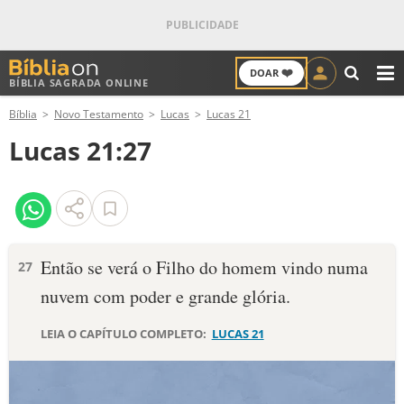
❤️
DOAR
BÍBLIA SAGRADA ONLINE
M
Bíblia
Novo Testamento
Lucas
Lucas 21
ANTIGO TESTAMENTO
Lucas 21:27
NOVO TESTAMENTO
VERSÍCULOS
VERSÍCULO DO DIA
Então se verá o Filho do homem vindo numa
27
nuvem com poder e grande glória.
PALAVRA DO DIA
LEIA O CAPÍTULO COMPLETO:
LUCAS 21
SALMO DO DIA
DEVOCIONAL DIÁRIO