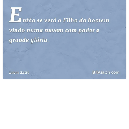
10 MANDAMENTOS
ESTUDOS BÍBLICOS
ESBOÇOS DE PREGAÇÃO
TEMAS
PERGUNTE À BÍBLIA
IA
TERMO BÍBLICO
JOGOS
QUEM SOMOS
LOJA BÍBLIAON