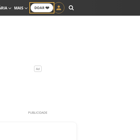
❤️
ÁRIA
MAIS
DOAR