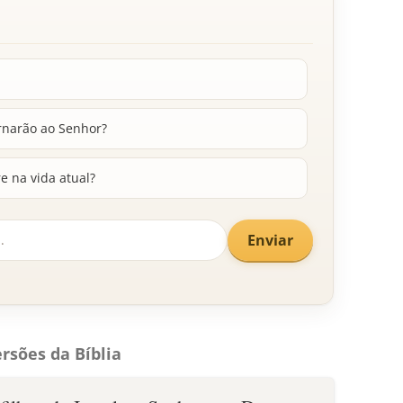
rnarão ao Senhor?
 na vida atual?
Enviar
rsões da Bíblia