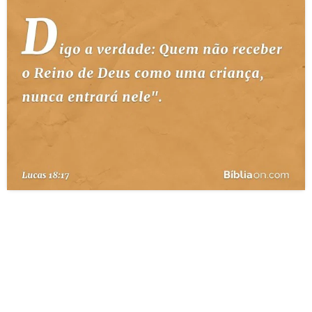
10 MANDAMENTOS
ESTUDOS BÍBLICOS
ESBOÇOS DE PREGAÇÃO
TEMAS
PERGUNTE À BÍBLIA
IA
TERMO BÍBLICO
JOGOS
QUEM SOMOS
LOJA BÍBLIAON