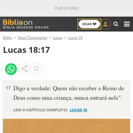
❤️
DOAR
BÍBLIA SAGRADA ONLINE
M
Bíblia
Novo Testamento
Lucas
Lucas 18
ANTIGO TESTAMENTO
Lucas 18:17
NOVO TESTAMENTO
VERSÍCULOS
VERSÍCULO DO DIA
Digo a verdade: Quem não receber o Reino de
17
Deus como uma criança, nunca entrará nele".
PALAVRA DO DIA
LEIA O CAPÍTULO COMPLETO:
LUCAS 18
SALMO DO DIA
DEVOCIONAL DIÁRIO