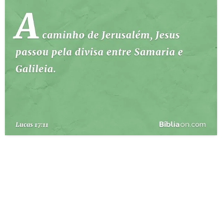
10 MANDAMENTOS
ESTUDOS BÍBLICOS
ESBOÇOS DE PREGAÇÃO
TEMAS
PERGUNTE À BÍBLIA
IA
TERMO BÍBLICO
JOGOS
QUEM SOMOS
LOJA BÍBLIAON