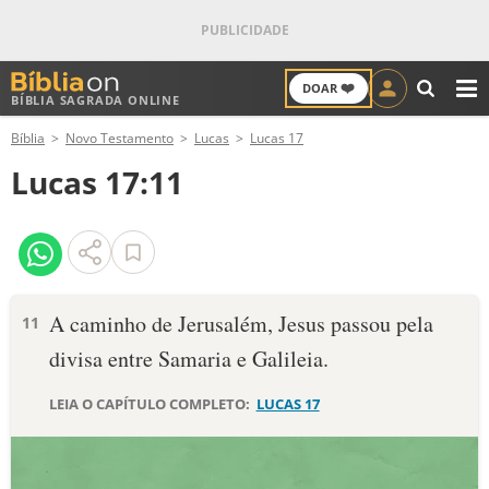
❤️
DOAR
BÍBLIA SAGRADA ONLINE
M
Bíblia
Novo Testamento
Lucas
Lucas 17
ANTIGO TESTAMENTO
Lucas 17:11
NOVO TESTAMENTO
VERSÍCULOS
VERSÍCULO DO DIA
A caminho de Jerusalém, Jesus passou pela
11
divisa entre Samaria e Galileia.
PALAVRA DO DIA
LEIA O CAPÍTULO COMPLETO:
LUCAS 17
SALMO DO DIA
DEVOCIONAL DIÁRIO