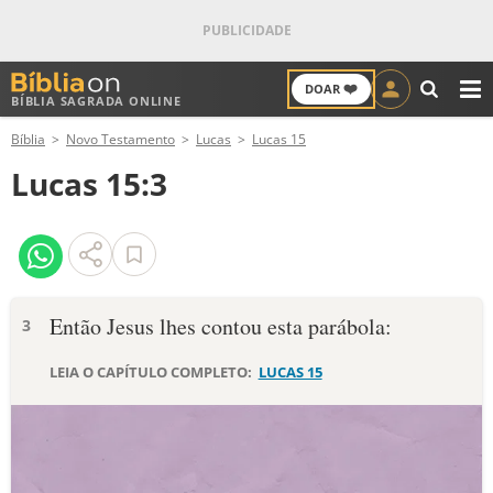
❤️
DOAR
BÍBLIA SAGRADA ONLINE
M
Bíblia
Novo Testamento
Lucas
Lucas 15
ANTIGO TESTAMENTO
Lucas 15:3
NOVO TESTAMENTO
VERSÍCULOS
VERSÍCULO DO DIA
Então Jesus lhes contou esta parábola:
3
PALAVRA DO DIA
LEIA O CAPÍTULO COMPLETO:
LUCAS 15
SALMO DO DIA
DEVOCIONAL DIÁRIO