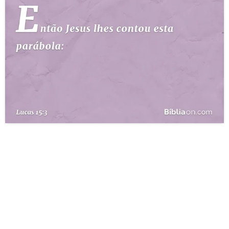
10 MANDAMENTOS
ESTUDOS BÍBLICOS
ESBOÇOS DE PREGAÇÃO
TEMAS
PERGUNTE À BÍBLIA
IA
TERMO BÍBLICO
JOGOS
QUEM SOMOS
LOJA BÍBLIAON