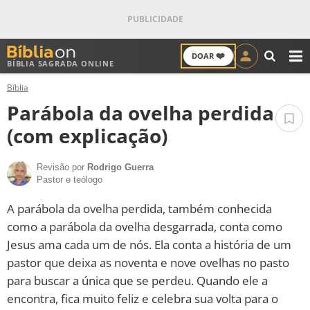
❤️
DOAR
BÍBLIA SAGRADA ONLINE
M
Bíblia
ANTIGO TESTAMENTO
Parábola da ovelha perdida
NOVO TESTAMENTO
(com explicação)
VERSÍCULOS
Revisão por
Rodrigo Guerra
Pastor e teólogo
VERSÍCULO DO DIA
A parábola da ovelha perdida, também conhecida
como a parábola da ovelha desgarrada, conta como
PALAVRA DO DIA
Jesus ama cada um de nós. Ela conta a história de um
pastor que deixa as noventa e nove ovelhas no pasto
SALMO DO DIA
para buscar a única que se perdeu. Quando ele a
encontra, fica muito feliz e celebra sua volta para o
DEVOCIONAL DIÁRIO