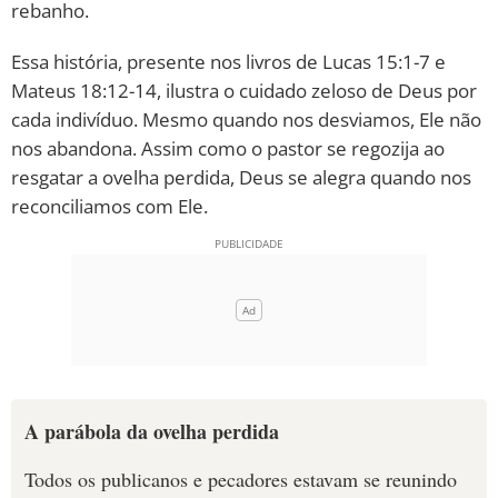
rebanho.
10 MANDAMENTOS
Essa história, presente nos livros de Lucas 15:1-7 e
Mateus 18:12-14, ilustra o cuidado zeloso de Deus por
ESTUDOS BÍBLICOS
cada indivíduo. Mesmo quando nos desviamos, Ele não
nos abandona. Assim como o pastor se regozija ao
ESBOÇOS DE PREGAÇÃO
resgatar a ovelha perdida, Deus se alegra quando nos
reconciliamos com Ele.
TEMAS
PERGUNTE À BÍBLIA
IA
TERMO BÍBLICO
JOGOS
QUEM SOMOS
A parábola da ovelha perdida
LOJA BÍBLIAON
Todos os publicanos e pecadores estavam se reunindo