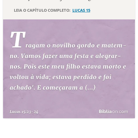
LEIA O CAPÍTULO COMPLETO:
LUCAS 15
10 MANDAMENTOS
ESTUDOS BÍBLICOS
ESBOÇOS DE PREGAÇÃO
TEMAS
PERGUNTE À BÍBLIA
IA
TERMO BÍBLICO
JOGOS
QUEM SOMOS
LOJA BÍBLIAON