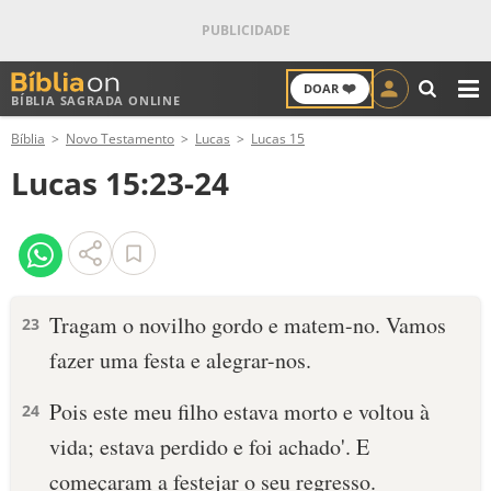
❤️
DOAR
BÍBLIA SAGRADA ONLINE
M
Bíblia
Novo Testamento
Lucas
Lucas 15
ANTIGO TESTAMENTO
Lucas 15:23-24
NOVO TESTAMENTO
VERSÍCULOS
VERSÍCULO DO DIA
Tragam o novilho gordo e matem-no. Vamos
23
fazer uma festa e alegrar-nos.
PALAVRA DO DIA
Pois este meu filho estava morto e voltou à
24
SALMO DO DIA
vida; estava perdido e foi achado'. E
DEVOCIONAL DIÁRIO
começaram a festejar o seu regresso.