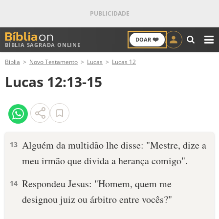
❤️
DOAR
BÍBLIA SAGRADA ONLINE
M
Bíblia
Novo Testamento
Lucas
Lucas 12
ANTIGO TESTAMENTO
Lucas 12:13-15
NOVO TESTAMENTO
VERSÍCULOS
VERSÍCULO DO DIA
Alguém da multidão lhe disse: "Mestre, dize a
13
meu irmão que divida a herança comigo".
PALAVRA DO DIA
Respondeu Jesus: "Homem, quem me
14
SALMO DO DIA
designou juiz ou árbitro entre vocês?"
DEVOCIONAL DIÁRIO