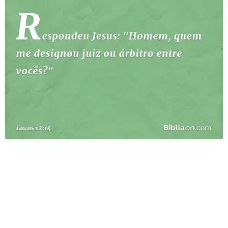
10 MANDAMENTOS
ESTUDOS BÍBLICOS
ESBOÇOS DE PREGAÇÃO
TEMAS
PERGUNTE À BÍBLIA
IA
TERMO BÍBLICO
JOGOS
QUEM SOMOS
LOJA BÍBLIAON