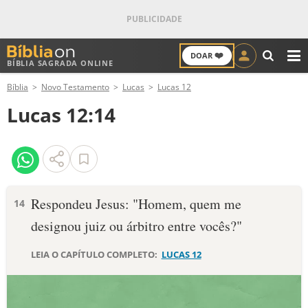
❤️
DOAR
BÍBLIA SAGRADA ONLINE
M
Bíblia
Novo Testamento
Lucas
Lucas 12
ANTIGO TESTAMENTO
Lucas 12:14
NOVO TESTAMENTO
VERSÍCULOS
VERSÍCULO DO DIA
Respondeu Jesus: "Homem, quem me
14
designou juiz ou árbitro entre vocês?"
PALAVRA DO DIA
LEIA O CAPÍTULO COMPLETO:
LUCAS 12
SALMO DO DIA
DEVOCIONAL DIÁRIO