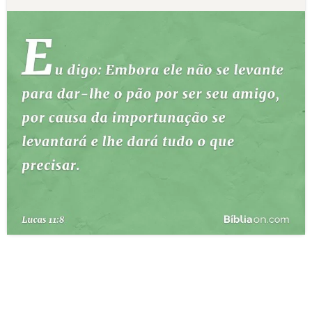
10 MANDAMENTOS
ESTUDOS BÍBLICOS
ESBOÇOS DE PREGAÇÃO
TEMAS
PERGUNTE À BÍBLIA
IA
TERMO BÍBLICO
JOGOS
QUEM SOMOS
LOJA BÍBLIAON