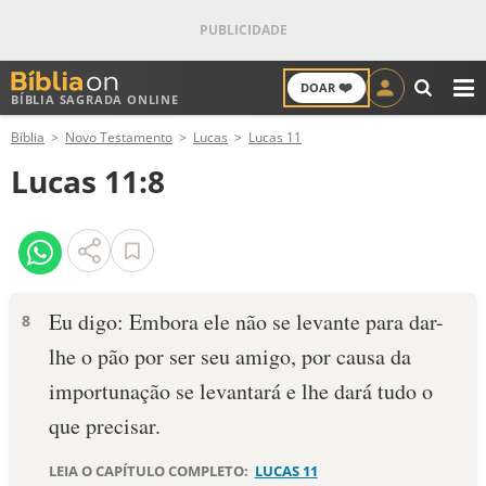
❤️
DOAR
BÍBLIA SAGRADA ONLINE
M
Bíblia
Novo Testamento
Lucas
Lucas 11
ANTIGO TESTAMENTO
Lucas 11:8
NOVO TESTAMENTO
VERSÍCULOS
VERSÍCULO DO DIA
Eu digo: Embora ele não se levante para dar-
8
lhe o pão por ser seu amigo, por causa da
PALAVRA DO DIA
importunação se levantará e lhe dará tudo o
SALMO DO DIA
que precisar.
DEVOCIONAL DIÁRIO
LEIA O CAPÍTULO COMPLETO:
LUCAS 11