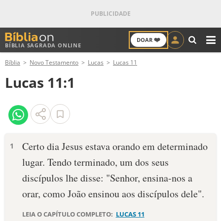
❤️
DOAR
BÍBLIA SAGRADA ONLINE
M
Bíblia
Novo Testamento
Lucas
Lucas 11
ANTIGO TESTAMENTO
Lucas 11:1
NOVO TESTAMENTO
VERSÍCULOS
VERSÍCULO DO DIA
Certo dia Jesus estava orando em determinado
1
lugar. Tendo terminado, um dos seus
PALAVRA DO DIA
discípulos lhe disse: "Senhor, ensina-nos a
SALMO DO DIA
orar, como João ensinou aos discípulos dele".
DEVOCIONAL DIÁRIO
LEIA O CAPÍTULO COMPLETO:
LUCAS 11