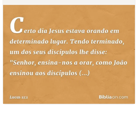
10 MANDAMENTOS
ESTUDOS BÍBLICOS
ESBOÇOS DE PREGAÇÃO
TEMAS
PERGUNTE À BÍBLIA
IA
TERMO BÍBLICO
JOGOS
QUEM SOMOS
LOJA BÍBLIAON