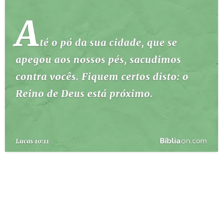
10 MANDAMENTOS
ESTUDOS BÍBLICOS
ESBOÇOS DE PREGAÇÃO
TEMAS
PERGUNTE À BÍBLIA
IA
TERMO BÍBLICO
JOGOS
QUEM SOMOS
LOJA BÍBLIAON