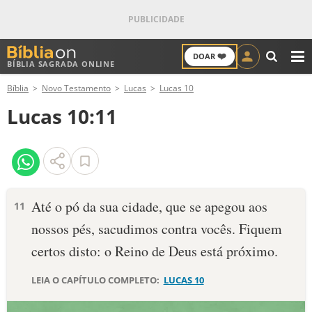
❤️
DOAR
BÍBLIA SAGRADA ONLINE
M
Bíblia
Novo Testamento
Lucas
Lucas 10
ANTIGO TESTAMENTO
Lucas 10:11
NOVO TESTAMENTO
VERSÍCULOS
VERSÍCULO DO DIA
Até o pó da sua cidade, que se apegou aos
11
nossos pés, sacudimos contra vocês. Fiquem
PALAVRA DO DIA
certos disto: o Reino de Deus está próximo.
SALMO DO DIA
LEIA O CAPÍTULO COMPLETO:
LUCAS 10
DEVOCIONAL DIÁRIO