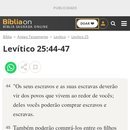
❤️
DOAR
BÍBLIA SAGRADA ONLINE
M
Bíblia
Antigo Testamento
Levítico
Levítico 25
ANTIGO TESTAMENTO
Levítico 25:44-47
NOVO TESTAMENTO
VERSÍCULOS
VERSÍCULO DO DIA
"Os seus escravos e as suas escravas deverão
44
vir dos povos que vivem ao redor de vocês;
PALAVRA DO DIA
deles vocês poderão comprar escravos e
SALMO DO DIA
escravas.
DEVOCIONAL DIÁRIO
Também poderão comprá-los entre os filhos
45