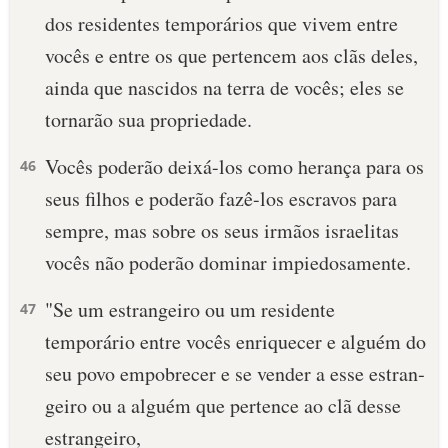
dos residentes temporários que vivem entre
10 MANDAMENTOS
vocês e entre os que pertencem aos clãs deles,
ainda que nascidos na terra de vocês; eles se
ESTUDOS BÍBLICOS
tornarão sua propriedade.
ESBOÇOS DE PREGAÇÃO
Vocês pode­rão deixá-los como herança para os
46
TEMAS
seus filhos e poderão fazê-los escravos para
sempre, mas sobre os seus irmãos israelitas
PERGUNTE À BÍBLIA
IA
vocês não pode­rão dominar impiedosamente.
TERMO BÍBLICO
JOGOS
"Se um estrangeiro ou um residente
47
temporário entre vocês enriquecer e alguém do
QUEM SOMOS
seu povo empobrecer e se vender a esse estran­
LOJA BÍBLIAON
geiro ou a alguém que pertence ao clã desse
estrangeiro,