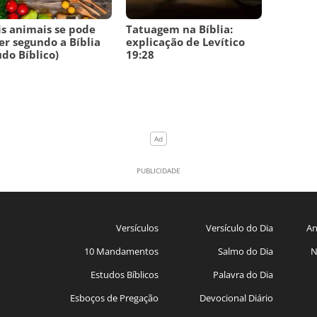
s animais se pode
Tatuagem na Bíblia:
r segundo a Bíblia
explicação de Levítico
udo Bíblico)
19:28
Versículos
Versículo do Dia
An
10 Mandamentos
Salmo do Dia
N
Estudos Bíblicos
Palavra do Dia
Esboços de Pregação
Devocional Diário