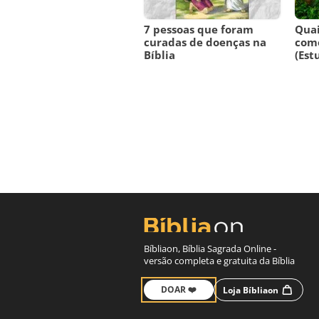
7 pessoas que foram
Quai
curadas de doenças na
come
Bíblia
(Est
Bíbliaon, Bíblia Sagrada Online -
versão completa e gratuita da Bíblia
DOAR ❤️
Loja Bíbliaon