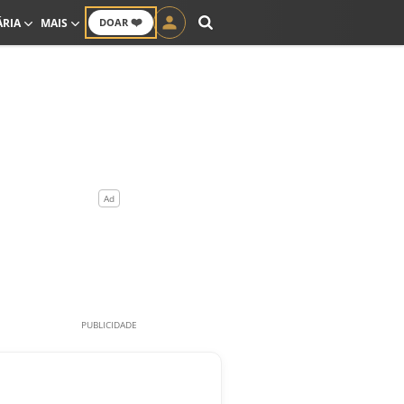
❤️
ÁRIA
MAIS
DOAR