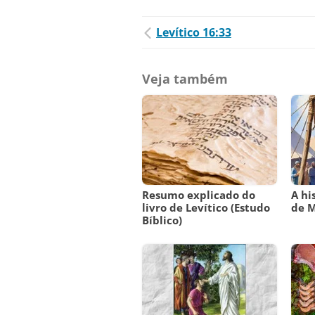
Levítico 16:33
Veja também
Resumo explicado do
A hi
livro de Levítico (Estudo
de M
Bíblico)