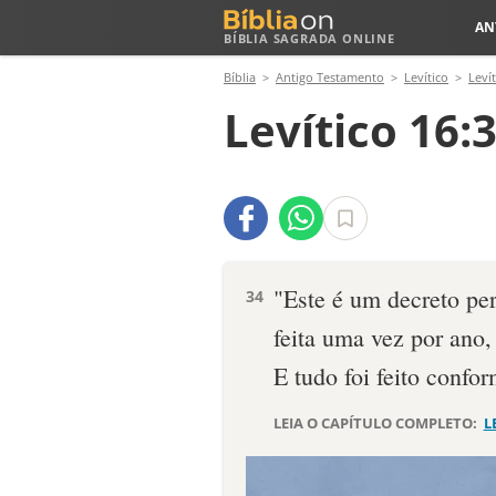
AN
BÍBLIA SAGRADA ONLINE
Bíblia
Antigo Testamento
Levítico
Levít
Levítico 16:
"Este é um decreto per
34
feita uma vez por ano,
E tudo foi feito confo
LEIA O CAPÍTULO COMPLETO:
L