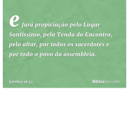
10 MANDAMENTOS
ESTUDOS BÍBLICOS
ESBOÇOS DE PREGAÇÃO
TEMAS
PERGUNTE À BÍBLIA
IA
TERMO BÍBLICO
JOGOS
QUEM SOMOS
LOJA BÍBLIAON