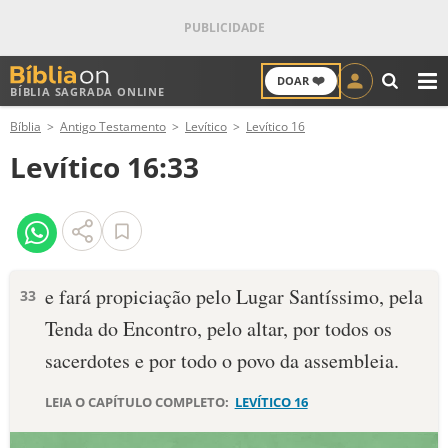
❤️
DOAR
BÍBLIA SAGRADA ONLINE
M
Bíblia
Antigo Testamento
Levítico
Levítico 16
ANTIGO TESTAMENTO
Levítico 16:33
NOVO TESTAMENTO
VERSÍCULOS
VERSÍCULO DO DIA
e fará propiciação pelo Lugar Santíssimo, pela
33
Tenda do Encontro, pelo altar, por todos os
PALAVRA DO DIA
sacerdotes e por todo o povo da assembleia.
SALMO DO DIA
LEIA O CAPÍTULO COMPLETO:
LEVÍTICO 16
DEVOCIONAL DIÁRIO