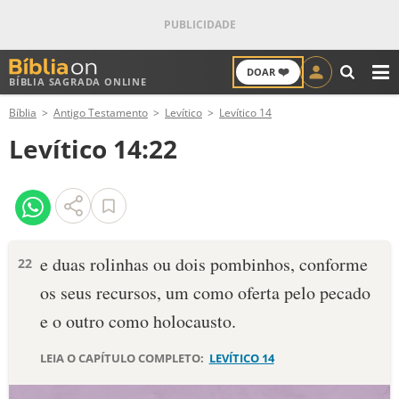
❤️
DOAR
BÍBLIA SAGRADA ONLINE
M
Bíblia
Antigo Testamento
Levítico
Levítico 14
ANTIGO TESTAMENTO
Levítico 14:22
NOVO TESTAMENTO
VERSÍCULOS
VERSÍCULO DO DIA
e duas rolinhas ou dois pombinhos, conforme
22
os seus recursos, um como oferta pelo pe­cado
PALAVRA DO DIA
e o outro como holocausto.
SALMO DO DIA
LEIA O CAPÍTULO COMPLETO:
LEVÍTICO 14
DEVOCIONAL DIÁRIO