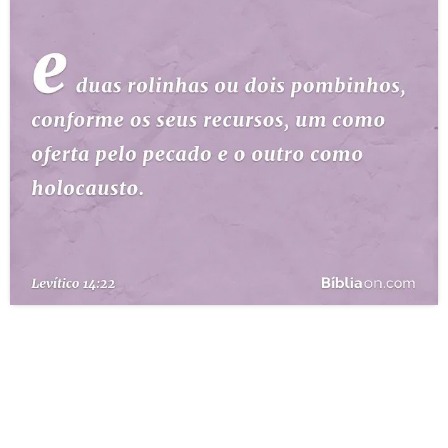
10 MANDAMENTOS
ESTUDOS BÍBLICOS
ESBOÇOS DE PREGAÇÃO
TEMAS
PERGUNTE À BÍBLIA
IA
TERMO BÍBLICO
JOGOS
QUEM SOMOS
LOJA BÍBLIAON