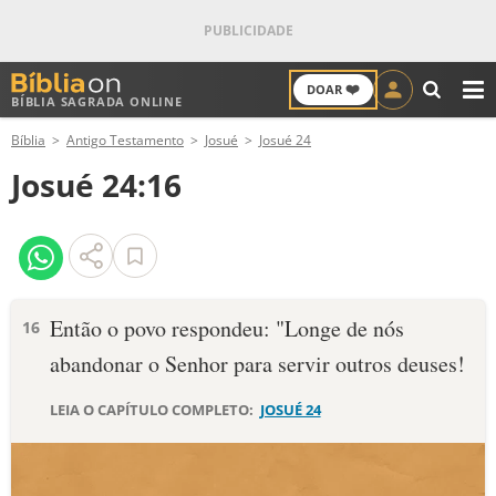
❤️
DOAR
BÍBLIA SAGRADA ONLINE
M
Bíblia
Antigo Testamento
Josué
Josué 24
ANTIGO TESTAMENTO
Josué 24:16
NOVO TESTAMENTO
VERSÍCULOS
VERSÍCULO DO DIA
Então o povo respondeu: "Longe de nós
16
abandonar o Senhor para servir outros deu­ses!
PALAVRA DO DIA
LEIA O CAPÍTULO COMPLETO:
JOSUÉ 24
SALMO DO DIA
DEVOCIONAL DIÁRIO