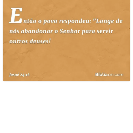
10 MANDAMENTOS
ESTUDOS BÍBLICOS
ESBOÇOS DE PREGAÇÃO
TEMAS
PERGUNTE À BÍBLIA
IA
TERMO BÍBLICO
JOGOS
QUEM SOMOS
LOJA BÍBLIAON