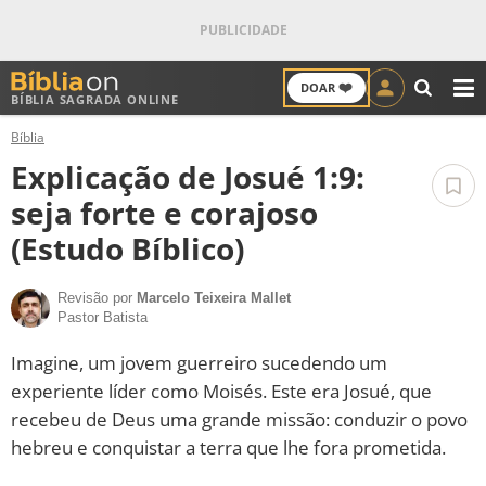
❤️
DOAR
BÍBLIA SAGRADA ONLINE
M
Bíblia
ANTIGO TESTAMENTO
Explicação de Josué 1:9:
NOVO TESTAMENTO
seja forte e corajoso
(Estudo Bíblico)
VERSÍCULOS
Revisão por
Marcelo Teixeira Mallet
VERSÍCULO DO DIA
Pastor Batista
PALAVRA DO DIA
Imagine, um jovem guerreiro sucedendo um
experiente líder como Moisés. Este era Josué, que
SALMO DO DIA
recebeu de Deus uma grande missão: conduzir o povo
hebreu e conquistar a terra que lhe fora prometida.
DEVOCIONAL DIÁRIO