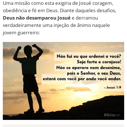
Uma missão como esta exigiria de Josué coragem,
obediência e fé em Deus. Diante daqueles desafios,
10 MANDAMENTOS
Deus não desamparou Josué
e derramou
verdadeiramente uma injeção de ânimo naquele
ESTUDOS BÍBLICOS
jovem guerreiro:
ESBOÇOS DE PREGAÇÃO
TEMAS
PERGUNTE À BÍBLIA
IA
TERMO BÍBLICO
JOGOS
QUEM SOMOS
LOJA BÍBLIAON