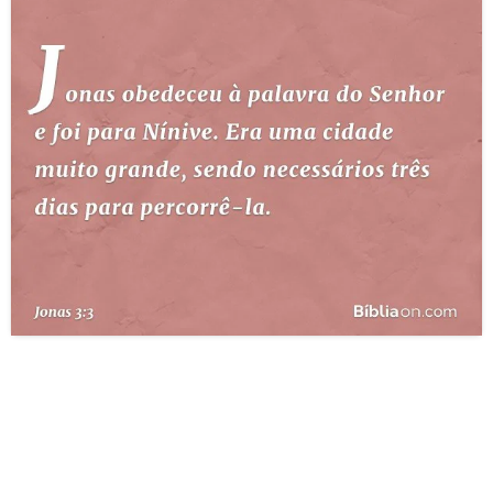
10 MANDAMENTOS
ESTUDOS BÍBLICOS
ESBOÇOS DE PREGAÇÃO
TEMAS
PERGUNTE À BÍBLIA
IA
TERMO BÍBLICO
JOGOS
QUEM SOMOS
LOJA BÍBLIAON