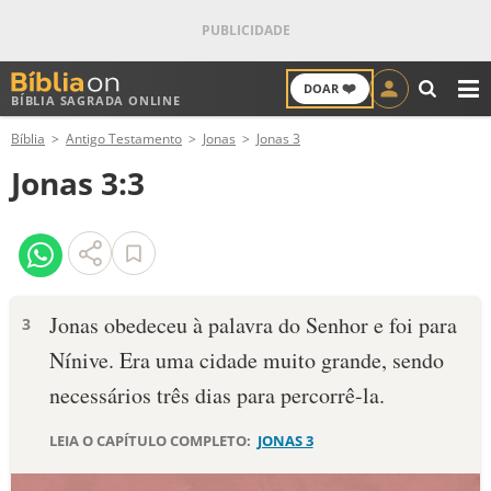
❤️
DOAR
BÍBLIA SAGRADA ONLINE
M
Bíblia
Antigo Testamento
Jonas
Jonas 3
ANTIGO TESTAMENTO
Jonas 3:3
NOVO TESTAMENTO
VERSÍCULOS
VERSÍCULO DO DIA
Jonas obedeceu à palavra do Senhor e foi para
3
Nínive. Era uma cidade muito gran­de, sendo
PALAVRA DO DIA
necessários três dias para percorrê-la.
SALMO DO DIA
LEIA O CAPÍTULO COMPLETO:
JONAS 3
DEVOCIONAL DIÁRIO