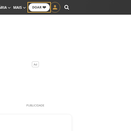
❤️
ÁRIA
MAIS
DOAR