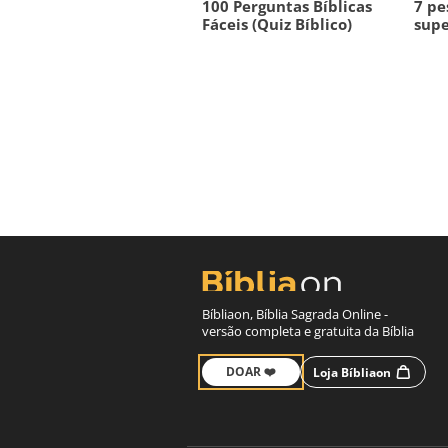
100 Perguntas Bíblicas
7 pe
Fáceis (Quiz Bíblico)
supe
Bíbliaon, Bíblia Sagrada Online -
versão completa e gratuita da Bíblia
DOAR ❤️
Loja Bíbliaon