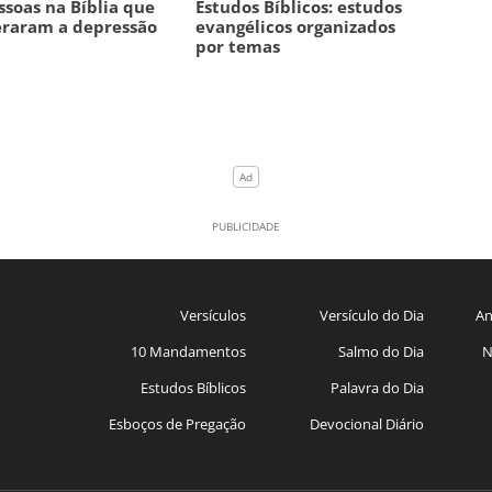
ssoas na Bíblia que
Estudos Bíblicos: estudos
raram a depressão
evangélicos organizados
por temas
Versículos
Versículo do Dia
An
10 Mandamentos
Salmo do Dia
N
Estudos Bíblicos
Palavra do Dia
Esboços de Pregação
Devocional Diário