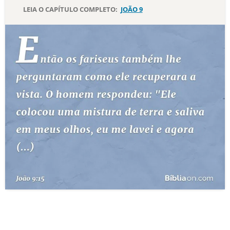
LEIA O CAPÍTULO COMPLETO:
JOÃO 9
10 MANDAMENTOS
ESTUDOS BÍBLICOS
ESBOÇOS DE PREGAÇÃO
TEMAS
PERGUNTE À BÍBLIA
IA
TERMO BÍBLICO
JOGOS
QUEM SOMOS
LOJA BÍBLIAON