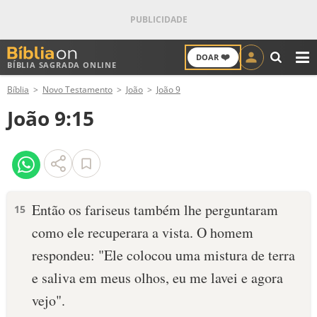
❤️
DOAR
BÍBLIA SAGRADA ONLINE
M
Bíblia
Novo Testamento
João
João 9
ANTIGO TESTAMENTO
João 9:15
NOVO TESTAMENTO
VERSÍCULOS
VERSÍCULO DO DIA
Então os fariseus também lhe perguntaram
15
como ele recuperara a vista. O homem
PALAVRA DO DIA
respondeu: "Ele colocou uma mistura de terra
SALMO DO DIA
e saliva em meus olhos, eu me lavei e agora
vejo".
DEVOCIONAL DIÁRIO