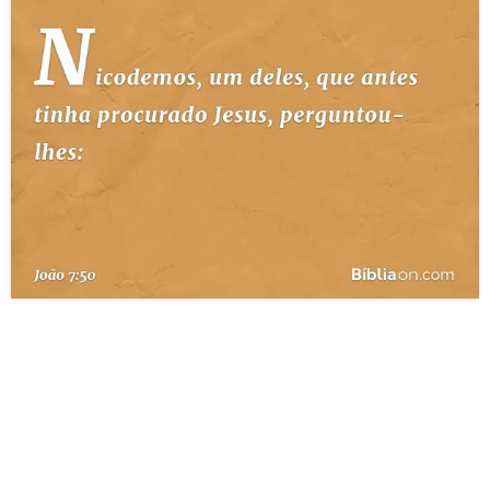
10 MANDAMENTOS
ESTUDOS BÍBLICOS
ESBOÇOS DE PREGAÇÃO
TEMAS
PERGUNTE À BÍBLIA
IA
TERMO BÍBLICO
JOGOS
QUEM SOMOS
LOJA BÍBLIAON