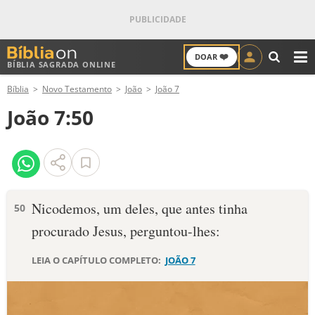
❤️
DOAR
BÍBLIA SAGRADA ONLINE
M
Bíblia
Novo Testamento
João
João 7
ANTIGO TESTAMENTO
João 7:50
NOVO TESTAMENTO
VERSÍCULOS
VERSÍCULO DO DIA
Nicodemos, um deles, que antes tinha
50
procurado Jesus, perguntou-lhes:
PALAVRA DO DIA
LEIA O CAPÍTULO COMPLETO:
JOÃO 7
SALMO DO DIA
DEVOCIONAL DIÁRIO