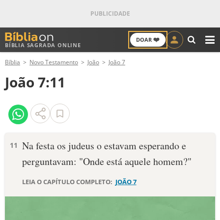
❤️
DOAR
BÍBLIA SAGRADA ONLINE
M
Bíblia
Novo Testamento
João
João 7
ANTIGO TESTAMENTO
João 7:11
NOVO TESTAMENTO
VERSÍCULOS
VERSÍCULO DO DIA
Na festa os judeus o estavam esperando e
11
perguntavam: "Onde está aquele homem?"
PALAVRA DO DIA
LEIA O CAPÍTULO COMPLETO:
JOÃO 7
SALMO DO DIA
DEVOCIONAL DIÁRIO