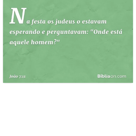
10 MANDAMENTOS
ESTUDOS BÍBLICOS
ESBOÇOS DE PREGAÇÃO
TEMAS
PERGUNTE À BÍBLIA
IA
TERMO BÍBLICO
JOGOS
QUEM SOMOS
LOJA BÍBLIAON