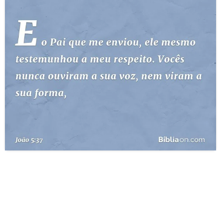
10 MANDAMENTOS
ESTUDOS BÍBLICOS
ESBOÇOS DE PREGAÇÃO
TEMAS
PERGUNTE À BÍBLIA
IA
TERMO BÍBLICO
JOGOS
QUEM SOMOS
LOJA BÍBLIAON