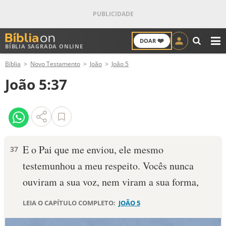
❤️
DOAR
BÍBLIA SAGRADA ONLINE
M
Bíblia
Novo Testamento
João
João 5
ANTIGO TESTAMENTO
João 5:37
NOVO TESTAMENTO
VERSÍCULOS
VERSÍCULO DO DIA
E o Pai que me enviou, ele mesmo
37
testemunhou a meu respeito. Vocês nunca
PALAVRA DO DIA
ouviram a sua voz, nem viram a sua forma,
SALMO DO DIA
LEIA O CAPÍTULO COMPLETO:
JOÃO 5
DEVOCIONAL DIÁRIO