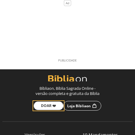
Bíbliaon, Bíblia Sagrada Online -
versão completa e gratuita da Bíblia
DOAR ❤️
Loja Bíbliaon
Versículos
10 Mandamentos