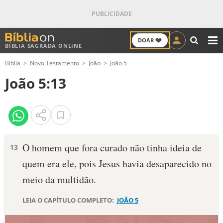
❤️
DOAR
BÍBLIA SAGRADA ONLINE
M
Bíblia
Novo Testamento
João
João 5
ANTIGO TESTAMENTO
João 5:13
NOVO TESTAMENTO
VERSÍCULOS
VERSÍCULO DO DIA
O homem que fora curado não tinha ideia de
13
quem era ele, pois Jesus havia desaparecido no
PALAVRA DO DIA
meio da multidão.
SALMO DO DIA
LEIA O CAPÍTULO COMPLETO:
JOÃO 5
DEVOCIONAL DIÁRIO