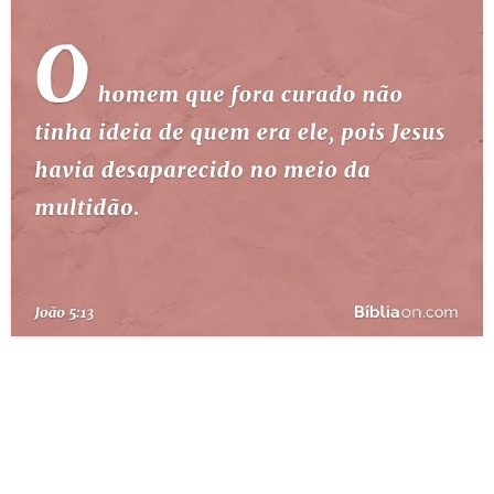
10 MANDAMENTOS
ESTUDOS BÍBLICOS
ESBOÇOS DE PREGAÇÃO
TEMAS
PERGUNTE À BÍBLIA
IA
TERMO BÍBLICO
JOGOS
QUEM SOMOS
LOJA BÍBLIAON