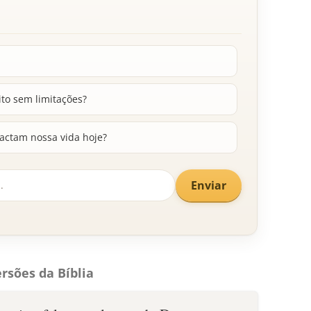
ito sem limitações?
actam nossa vida hoje?
Enviar
rsões da Bíblia