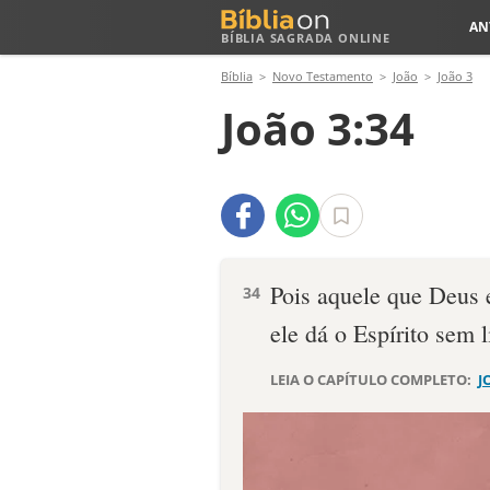
AN
BÍBLIA SAGRADA ONLINE
Bíblia
Novo Testamento
João
João 3
João 3:34
Pois aquele que Deus 
34
ele dá o Espírito sem 
LEIA O CAPÍTULO COMPLETO:
J